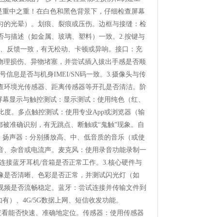
是重中之重！在白色和黑色背景下，仔细检查屏幕
匀的光晕）。划痕、裂痕或压伤。边框与接缝：检
与描述（如金属、玻璃、塑料）一致。2.按键与
晰、反馈一致，有无松动、卡顿或异响。接口：充
查有无物理损伤、异物堵塞，并尝试插入拔出手感是否顺
信息是否与机身IMEI/SN码一致。3.摄像头与传
查环境光传感器、距离传感器等开孔是否清洁。阶
屏幕显示与触控测试：显示测试：使用纯色（红、
点、对比度。多点触控测试：使用专业App或浏览器（输
都被准确识别，有无跳点、断触或“鬼触”现象。自
：扬声器：分别播放高、中、低音质的音乐（或使
音、杂音或电流声。麦克风：使用录音功能录制一
接蓝牙耳机/音箱是否正常工作。3.核心硬件与
像是否清晰、色彩是否正常，并测试闪光灯（如
在线视频是否流畅稳定。蓝牙：尝试连接并传输文件到
有）、4G/5G数据上网、短信收发功能。
s）查看能否快速、准确地定位。传感器：使用传感器