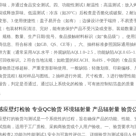
异味，并通过食品安全测试。四、功能性测试1.耐温性：高温测试：放入烤箱或
裂或释放异味。低温测试：冷冻（如20°C）后检查是否脆化或破裂。2.
变形。3.使用便捷性：盖子易开合（如有）；边缘设计便于端持，不易烫
规范：包装材料应清洁、完好，能有效保护产品不受污染或变形。装箱数量
、规格、数量、生产日期/批号。食品接触材料标识（如“食品级”）。使
信息、符合标准（如GB、QS、CE等）。六、抽样标准参照国际通用抽样标准（如
方案（通常采用AQL水平：外观缺陷AQL1.0~2.5，功能缺陷AQL0.65
可回收标识。2.符合当地法规：如欧盟的REACH、RoHS，中国的《食
毒物质迁移超标、严重变形影响使用。一般缺陷：轻微划痕、印刷偏移、
验货流程1.核对样品与图纸。2.抽样进行外观、尺寸检查。3.进行物理性能
报告，判定是否通过。通过以上系统化的检验，可有效控制铝箔盘的质量
6
感应壁灯检验 专业QC验货 环境辐射量 产品辐射量 验货
应壁灯的验货与测试是一个系统性的过程，旨在确保产品的功能、性能、
试指南，适用于工厂质检、采购商验货或个人用户验收。一、验货要求与测
构检查2.功能与性能测试3.安全与可靠性评估二、详细验货与测试项目A.