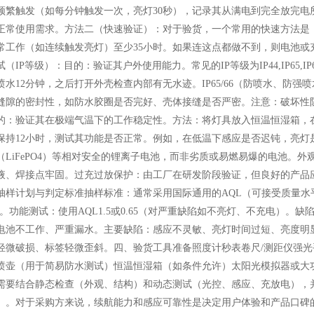
频繁触发（如每分钟触发一次，亮灯30秒），记录其从满电到完全放完电
正常使用需求。方法二（快速验证）：对于验货，一个常用的快速方法是：
常工作（如连续触发亮灯）至少35小时。如果连这点都做不到，则电池或充
（IP等级）：目的：验证其户外使用能力。常见的IP等级为IP44,IP65,
喷水12分钟，之后打开外壳检查内部有无水迹。IP65/66（防喷水、防
缝隙的密封性，如防水胶圈是否完好、壳体接缝是否严密。注意：破坏性防
的：验证其在极端气温下的工作稳定性。方法：将灯具放入恒温恒湿箱，在说明
保持12小时，测试其功能是否正常。例如，在低温下感应是否迟钝，亮灯
（LiFePO4）等相对安全的锂离子电池，而非劣质或易燃易爆的电池。
液、焊接点牢固。过充过放保护：由工厂在研发阶段验证，但良好的产品
抽样计划与判定标准抽样标准：通常采用国际通用的AQL（可接受质量水
.5。功能测试：使用AQL1.5或0.65（对严重缺陷如不亮灯、不充电）
电池不工作、严重漏水。主要缺陷：感应不灵敏、亮灯时间过短、亮度明
轻微破损、标签轻微歪斜。四、验货工具准备照度计秒表卷尺/测距仪强光
喷壶（用于简易防水测试）恒温恒湿箱（如条件允许）太阳光模拟器或大
需要结合静态检查（外观、结构）和动态测试（光控、感应、充放电），
）。对于采购方来说，续航能力和感应可靠性是决定用户体验和产品口碑