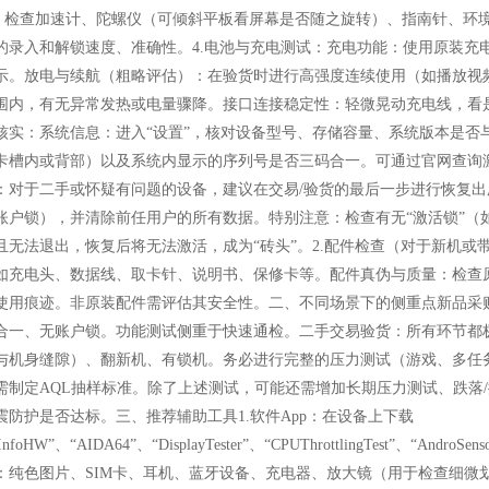
p，检查加速计、陀螺仪（可倾斜平板看屏幕是否随之旋转）、指南针、环
的录入和解锁速度、准确性。4.电池与充电测试：充电功能：使用原装充
示。放电与续航（粗略评估）：在验货时进行高强度连续使用（如播放视
围内，有无异常发热或电量骤降。接口连接稳定性：轻微晃动充电线，看是
核实：系统信息：进入“设置”，核对设备型号、存储容量、系统版本是否与标
卡槽内或背部）以及系统内显示的序列号是否三码合一。可通过官网查询
：对于二手或怀疑有问题的设备，建议在交易/验货的最后一步进行恢复
账户锁），并清除前任用户的所有数据。特别注意：检查有无“激活锁”（如苹
且无法退出，恢复后将无法激活，成为“砖头”。2.配件检查（对于新机
如充电头、数据线、取卡针、说明书、保修卡等。配件真伪与质量：检查原
使用痕迹。非原装配件需评估其安全性。二、不同场景下的侧重点新品采
合一、无账户锁。功能测试侧重于快速通检。二手交易验货：所有环节都
与机身缝隙）、翻新机、有锁机。务必进行完整的压力测试（游戏、多任
需制定AQL抽样标准。除了上述测试，可能还需增加长期压力测试、跌落
震防护是否达标。三、推荐辅助工具1.软件App：在设备上下载
eInfoHW”、“AIDA64”、“DisplayTester”、“CPUThrottlingTest”
：纯色图片、SIM卡、耳机、蓝牙设备、充电器、放大镜（用于检查细微