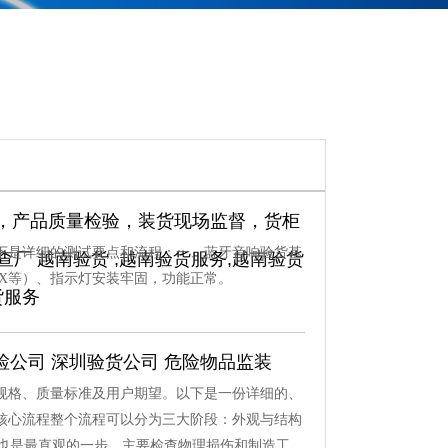
，产品质量检验，装货现场监督，货柜
下是详细的测试要点和流程：一、蓝牙音响验货基
查厂 越南验货 ,越南验货服务,越南验货
AUX等）、指示灯安装牢固，功能正常。
货服务
质检公司 深圳验货公司 危险物品监装
规格、质量标准及用户期望。以下是一份详细的、
核心流程整个流程可以分为三大阶段：外观与结构
础也是最直观的一步，主要检查物理损伤和制造工