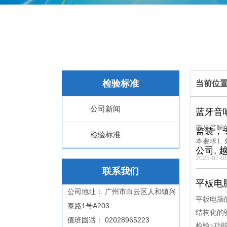
检验标准
当前位
公司新闻
蓝牙音
蓝牙音响
监装，
检验标准
本要求1
公司,
2025-07-0
联系我们
平板电
公司地址： 广州市白云区人和镇兴
平板电脑
泰路1号A203
结构化的
值班固话： 02028965223
检验>功