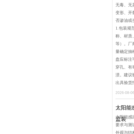
无毒、无
变形、开
否渗油或
1.包装
称、材质
等）。厂商
量确定抽样
盘应标注
穿孔、有
渍。建议
出具验货
2026-08-0
太阳能
太阳能感
监装
要求与测
外观与结