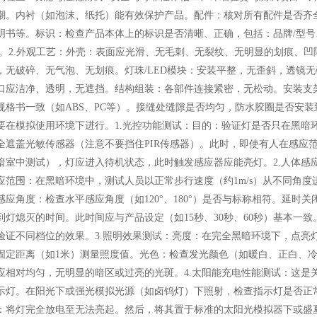
潮。内衬（如泡沫、纸托）能有效保护产品。配件：核对所有配件是否齐
明书等。标识：检查产品本体上的标识是否清晰、正确，包括：品牌/型号、
号。2.外观工艺：外壳：表面应光滑、无毛刺、无裂纹、无明显的划痕、
，无破碎、无气泡、无划痕。灯珠/LED模块：安装平整，无歪斜，透镜无
口应洁净、透明，无遮挡。结构组装：各部件连接紧密，无松动。安装支架
规格书一致（如ABS、PC等）。接缝处缝隙是否均匀，防水胶圈是否安装
要在模拟使用环境下进行。1.光控功能测试：目的：验证灯是否只在黑暗
全遮盖光敏传感器（注意不要挡住PIR传感器）。此时，即使有人在感应
暗室中测试），灯应进入待机状态，此时触发感应器应能亮灯。2.人体感
应范围：在黑暗环境中，测试人员以正常步行速度（约1m/s）从不同角度
感应角度：检查水平感应角度（如120°、180°）是否与标称相符。延时
到灯熄灭的时间。此时间应与产品设定（如15秒、30秒、60秒）基本一
验证不同档位的效果。3.照明效果测试：亮度：在完全黑暗环境下，点亮
固定距离（如1米）测量照度值。光色：检查发光颜色（如暖白、正白、
应相对均匀，无明显的暗区或过亮的光斑。4.太阳能充电性能测试：这是
示灯。在阳光下或强光模拟光源（如卤钨灯）下照射，检查指示灯是否正
：将灯完全放电至无法亮起。然后，将其置于标准的太阳光模拟器下或盛