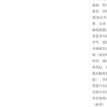
破损、受
胀管、说
期/批次
整、洁净
敏电阻窗
质是否与
环节，需
光物体完
物（或在
时间。感
靠亮起。
最后触发
能），并
照度计在
光线分布
有充电指
（标准）