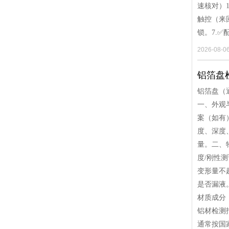
速核对）
触控（来
锁。7.
2026-08-0
铝箔盘
铝箔盘（
一、外观
案（如有
度、深度
量。二、物
度/刚性
变形量不
是否漏液
材质成分：
铝材检测
通常按国