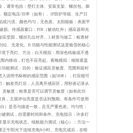
全，通常包括：壁灯主体、安装支架、螺丝包、膨
额定电压/功率（如有）、IP防护等级、生产日
凹陷或污渍。颜色均匀，无色差。太阳能板：表面平
破损。传感器窗口：PIR（被动红外）感应器和光
应坚固，螺丝孔位对齐。3.材质与做工：检查材
到位、无老化。B.功能与性能测试这是验货的核心
环境下亮灯。方法：白天模拟：用深色纸板或不透
范围内移动，灯也不应亮起。夜晚模拟：移除遮盖
应功能测试：目的：验证感应灵敏度、范围和延时
进入说明书标称的感应范围（如58米），灯应能可
关闭：触发亮灯后，人员离开感应区，用秒表记录从
致。灵敏度：检查是否可以调节灵敏度（如有此功
灯具，主观评估亮度是否达到预期。有条件可使用
冷白）是否与描述一致，且无严重色差。均匀性：
关键测试，但需要时间和条件。充电指示：许多灯
常显示充电状态。续航能力测试（核心）：方法一
夏正午阳光下连续充电8小时。充电完成后，在暗