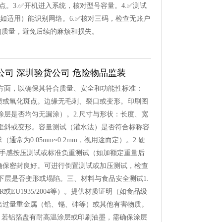
点。3.✅开机进入系统，核对型号容量。4.✅测试
（如适用）能识别网络。6.✅核对三码，检查无账户
的质量，避免后续的麻烦和损失。
公司 深圳验货公司 危险物品监装
方面，以确保其符合质量、安全和功能性标准：
渍或氧化斑点。边缘无毛刺、裂口或变形。印刷图
层是否均匀无漏涂）。2.尺寸与形状：长度、宽
歪斜或变形。容量测试（灌水法）是否符合标称容
为0.05mm~0.2mm，视用途而定）。2.硬
行手感按压测试或标准负重测试（如加额定重量后
确保密封良好。可进行倒置测试或加压测试，检查
下层是否变形或塌陷。三、材料与食品安全测试1.
R或EU1935/2004等）。提供材质证明（如食品级
出过量重金属（铅、镉、砷等）或其他有害物质。
）：若铝箔盘有耐高温涂层或印刷油墨，需确保涂层