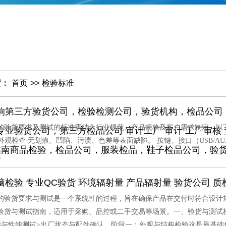
置：
首页
>>
检验标准
响第三方验货公司，检验检测公司，验货机构，检品公司
的验货要求及测试的标准需结合行业规范、产品规格及客户需求制定。以
专业验货公司，第三方检品公司 审计工厂 审计 工厂审核 
. 外观检查 无划痕、凹陷、污渍、色差等表面缺陷。 按键、接口（USB/
 越南商品检验，检品公司，服装检品，鞋子检品公司，验
5
脑检验 专业QC验货 环境辐射量 产品辐射量 验货公司 
的验货要求与测试是一个系统性的过程，旨在确保产品在交付时符合设计
验货与测试指南，适用于采购、品控或二手交易等场景。一、验货与测试
能与性能测试>出厂状态与配件确认。阶段一：外观与结构检验这是最基