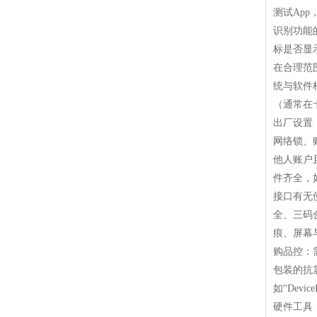
测试Ap
识别功能
标是否显
在合理范
统与软件
（通常在
出厂设置
网络锁、
他人账户
件齐全，
接口有无
全、三码
痕、屏幕
购品控：
包装的抗
如“Devic
硬件工具