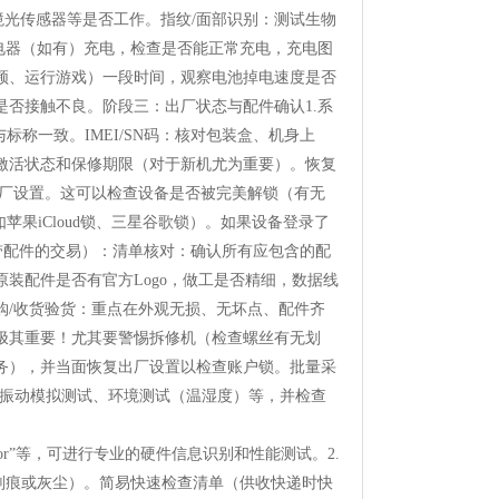
境光传感器等是否工作。指纹/面部识别：测试生物
电器（如有）充电，检查是否能正常充电，充电图
频、运行游戏）一段时间，观察电池掉电速度是否
否接触不良。阶段三：出厂状态与配件确认1.系
称一致。IMEI/SN码：核对包装盒、机身上
激活状态和保修期限（对于新机尤为重要）。恢复
出厂设置。这可以检查设备是否被完美解锁（有无
果iCloud锁、三星谷歌锁）。如果设备登录了
或带配件的交易）：清单核对：确认所有应包含的配
装配件是否有官方Logo，做工是否精细，数据线
购/收货验货：重点在外观无损、无坏点、配件齐
极其重要！尤其要警惕拆修机（检查螺丝有无划
务），并当面恢复出厂设置以检查账户锁。批量采
/振动模拟测试、环境测试（温湿度）等，并检查
、“AndroSensor”等，可进行专业的硬件信息识别和性能测试。2.
划痕或灰尘）。简易快速检查清单（供收快递时快