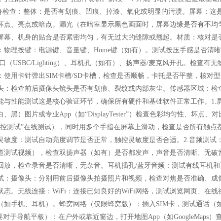
机身检查：整体：是否有划痕、凹痕、掉漆、氧化或明显的污渍。屏幕：这
坏点、亮点或暗点。漏光（在暗室显示黑色画面时，屏幕边缘是否有不均
屏幕、机身的贴合是否紧密均匀，有无过大的缝隙或翘起。材质：核对是否
：物理按键：电源键、音量键、Home键（如有）。测试按压手感是否清
口（USBC/Lighting）、耳机孔（如有）、扬声器/麦克风开孔。检
：使用卡针弹出SIM卡槽/SD卡槽，检查是否顺畅，卡托是否平整，核对型号
头：检查前后摄像头镜头是否有划痕、裂纹或内部灰尘。传感器区域：检
能与性能测试这是核心验证环节，确保所有硬件和基础软件正常工作。1.
、黑）图片或专业App（如“DisplayTester”）检查色彩均匀性、坏
触控测试”在线测试），同时用多个手指在屏幕上滑动，检查是否所有触点
灵敏度：测试自动亮度调节是否正常，触控灵敏度是否合适。2.音频测试
道测试视频），检查双扬声器（如有）是否都发声，声音是否清晰、无破
回放，检查录音是否清晰，无杂音。耳机插孔/蓝牙音频：测试有线耳机和连
试：摄像头：分别用前后摄像头拍摄照片和视频，检查对焦是否准确、成
状态。无线连接：WiFi：连接已知良好的WiFi网络，测试浏览网页、
（如手机、耳机）。蜂窝网络（仅限蜂窝版）：插入SIM卡，测试通话（如
重要对于导航平板）：在户外或靠近窗边，打开地图App（如GoogleMap