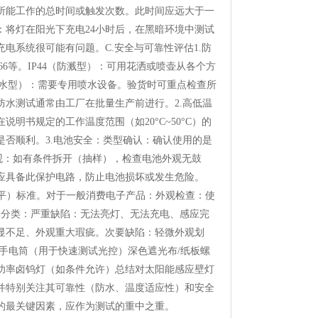
所能工作的总时间或触发次数。此时间应远大于一
将灯在阳光下充电24小时后，在黑暗环境中测试
电系统很可能有问题。C.安全与可靠性评估1.防
IP66等。IP44（防溅型）：可用花洒或喷壶从各个方
强喷水型）：需要专用喷水设备。验货时可重点检查所
水测试通常由工厂在批量生产前进行。2.高低温
书规定的工作温度范围（如20°C~50°C）的
是否顺利。3.电池安全：类型确认：确认使用的是
外观：如有条件拆开（抽样），检查电池外观无鼓
应具备此保护电路，防止电池损坏或发生危险。
平）标准。对于一般消费电子产品：外观检查：使
。缺陷分类：严重缺陷：无法亮灯、无法充电、感应完
显不足、外观重大瑕疵。次要缺陷：轻微外观划
手电筒（用于快速测试光控）深色遮光布/纸板螺
功率卤钨灯（如条件允许）总结对太阳能感应壁灯
并特别关注其可靠性（防水、温度适应性）和安全
的最关键因素，应作为测试的重中之重。