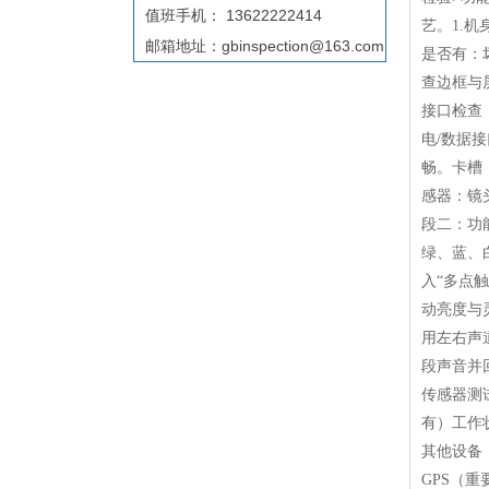
值班手机： 13622222414
艺。1.
邮箱地址：gbinspection@163.com
是否有：
查边框与
接口检查
电/数据接
畅。卡槽
感器：镜
段二：功
绿、蓝、白
入“多点
动亮度与
用左右声
段声音并
传感器测
有）工作
其他设备
GPS（