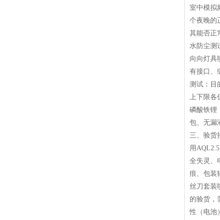
室中模拟
个夜晚的
其能否正
水防尘测试
向向灯具
有接口、
测试：目
上下限各
磷酸铁锂
包、无漏
三、验货
用AQL2
全失灵、
痕、包装
丝刀套装
的验货，
性（电池