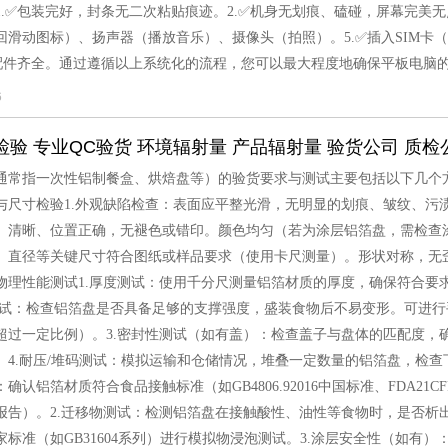
1.✅包装完好，封条无二次粘贴痕迹。2.✅机身无划痕、磕碰，屏幕完美无
回滑动图标）、扬声器（播放音乐）、摄像头（拍照）。5.✅插入SIM卡
✅配件齐全。通过遵循以上系统化的流程，您可以最大程度地确保平板电脑
6
检验 专业QC验货 环境辐射量 产品辐射量 验货公司 质检
通常指一次性铝制餐盒、烘焙盘等）的验货要求与测试主要包括以下几个
与尺寸检验1.外观缺陷检查：表面应平整光滑，无明显的划痕、皱纹、污
）清晰、位置正确，无褪色或错印。颜色均匀（若为涂层铝箔盘，需检查涂
、直径等关键尺寸符合图纸或样品要求（使用卡尺测量）。形状对称，无
理性能测试1.厚度测试：使用千分尺测量铝箔材质的厚度，确保符合要求（通常
测试：检查铝箔盘是否具备足够的支撑强度，盛装食物后不易变形。可进
超过一定比例）。3.密封性测试（如有盖）：检查盖子与盘体的匹配度，
。4.耐压/堆码测试：模拟运输和仓储情况，堆叠一定数量的铝箔盘，检查
确认铝箔材质符合食品接触标准（如GB4806.92016中国标准、FDA21CF
报告）。2.迁移物测试：检测铝箔盘在接触酸性、油性等食物时，是否析
家标准（如GB31604系列）进行模拟物浸泡测试。3.涂层安全性（如有