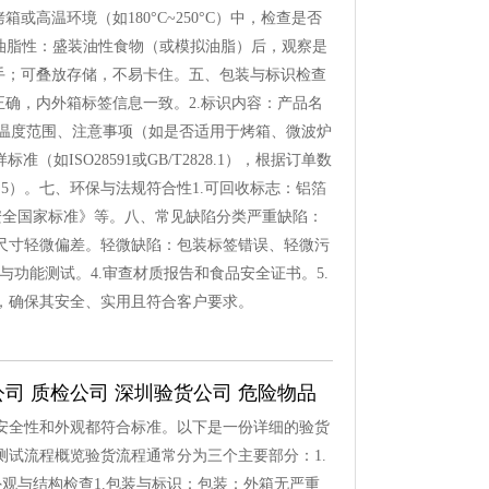
高温环境（如180°C~250°C）中，检查是否
耐油脂性：盛装油性食物（或模拟油脂）后，观察是
手；可叠放存储，不易卡住。五、包装与标识检查
正确，内外箱标签信息一致。2.标识内容：产品名
用温度范围、注意事项（如是否适用于烤箱、微波炉
ISO28591或GB/T2828.1），根据订单数
~1.5）。七、环保与法规符合性1.可回收标志：铝箔
品安全国家标准》等。八、常见缺陷分类严重缺陷：
尺寸轻微偏差。轻微缺陷：包装标签错误、轻微污
与功能测试。4.审查材质报告和食品安全证书。5.
，确保其安全、实用且符合客户要求。
公司 质检公司 深圳验货公司 危险物品
安全性和外观都符合标准。以下是一份详细的验货
试流程概览验货流程通常分为三个主要部分：1.
外观与结构检查1.包装与标识：包装：外箱无严重